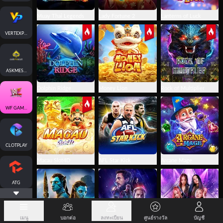
Muay Thai Legends
Lady Fortune 2
Lanterns of Luck
VERTEXPLAY
ASKMESLOT
Dolphin Ridge
Money Lion
Rock of Multiplier
WF GAMING
CLOTPLAY
Macau Slot4D
AFL Star Kick
Arcane Mage
ATG
เมนู
บอกต่อ
ลงทะเบียน
ศูนย์รางวัล
บัญชี