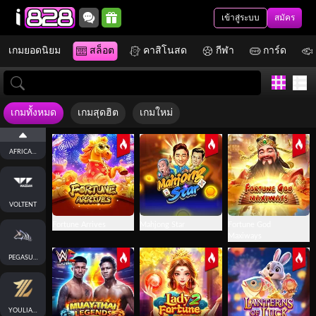
เข้าสู่ระบบ
สมัคร
FANTASMA
เกมยอดนิยม
สล็อต
คาสิโนสด
กีฬา
การ์ด
INOUT
เกมทั้งหมด
เกมสุดฮิต
เกมใหม่
AFRICAN BUFFALO
VOLTENT
Fortune Arrives
Mahjong Star
Fortune God
Maxiways
PEGASUS-SLOT
YOULIANGAMING