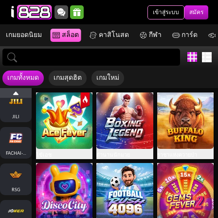
NEXTSPIN
เข้าสู่ระบบ
สมัคร
เกมยอดนิยม
สล็อต
คาสิโนสด
กีฬา
การ์ด
PRAGMATICPLAY
เกมทั้งหมด
เกมสุดฮิต
เกมใหม่
VAGAMING
JILI
FACHAI-SLOT
ไข้เอซ
ตำนานนักมวย
ราชาแห่งควายป่า
RSG