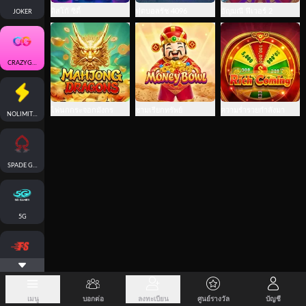
ดิสโก้ ซิตี้
ฟุตบอลรัช 4096
อัญมณี ฟีเวอร์ 2
JOKER
CRAZYGAMING
ไพ่นกกระจอกมังกร
ชามเรียกทรัพย์
ความร่ำรวยกำลังมา
NOLIMITCITY
SPADE GAMING
5G
FASTSPIN
เมนู
บอกต่อ
ลงทะเบียน
ศูนย์รางวัล
บัญชี