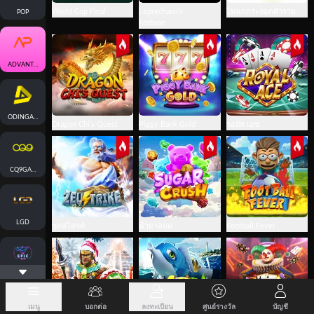
World Cup Final
Leprechaun’s
ไพ่นกกระจอกคำราม
POP
Fortune
ADVANTPLAY
ODINGAMING
Dragon Chi’s Quest
Piggy Bank Gold
รอยัล เอซ
CQ9GAMING
LGD
ซุสสไตรค์
น้ำตาลบด
Football Fever
EPICWIN
เมนู
บอกต่อ
ลงทะเบียน
ศูนย์รางวัล
บัญชี