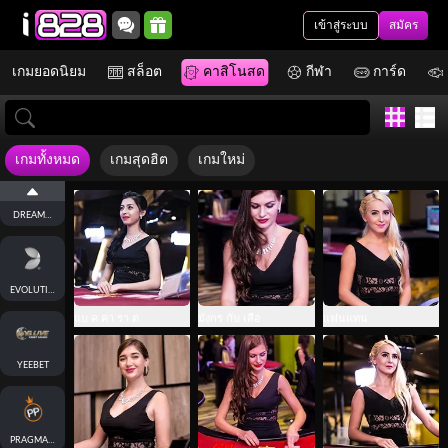
เข้าสู่ระบบ
สมัคร
SEXY CASINO
เกมยอดนิยม
สล็อต
คาสิโนสด
กีฬา
การ์ด
SAGAMING
เกมทั้งหมด
เกมสุดฮิต
เกมใหม่
DREAMGAMING
EVOLUTION
แบ ค คา รา ต
มังกร กับ เสือ
แฟนแทน
YEEBET
PRAGMATICPLAY