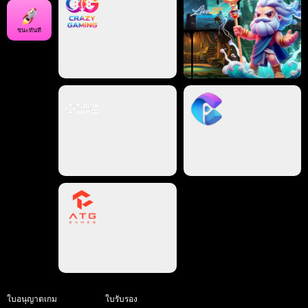
ชนะทันที
ใบอนุญาตเกม
ใบรับรอง