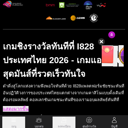
เกมชิงรางวัลทันทีที่ I828
ประเทศไทย 2026 - เกมแอคชั่น
สุดมันส์ที่รวดเร็วทันใจ
ดำดิ่งสู่โลกแห่งความพึงพอใจทันทีด้วย
I828
แพลตฟอร์มชัยชนะทันที
อันปฏิวัติวงการของประเทศไทยแตกต่างจากเกมคาสิโนแบบดั้งเดิมที่
ต้องรอผลลัพธ์ คอลเลกชันเกมชนะทันทีของเรามอบผลลัพธ์ทันทีที่
คุณเล่น ทุกครั้งที่แตะ ขูด หรือหมุน จะเปิดเผยชะตากรรมของคุณ
แสดงมากขึ้น
ทันที สร้างประสบการณ์ที่เร้าใจจนคุณลุ้นจนแทบนั่งไม่ติด เหมาะ
© 2026 i828 สงวนลิขสิทธิ์
สำหรับผู้เล่นมืออาชีพชาวไทยที่ยุ่งและต้องการความตื่นเต้นแต่มีเวลา
จำกัด เกมชนะทันทีของเราอัดแน่นไปด้วยความตื่นเต้นเร้าใจในทุก
เมนู
บอกต่อ
ลงทะเบียน
ศูนย์รางวัล
บัญชี