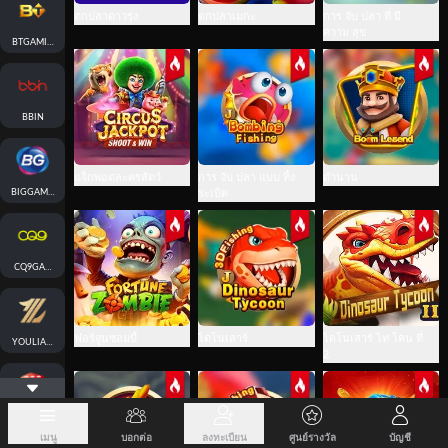
ตกปลาดาวรุ่ง
ตกปลาเมกะ
การ จับ ปลา ที่ มี
ความ สุข
BTGAMING-FISH
BBIN
แจ็กพอตละครสัตว์
การ จับ ปลา แบบ ทิ้ง
ตํานาน
ระเบิด
BIGGAMING
CQ9GAMING
ฟอร์จูนซอมบี้
ไดโนเสาร์
ไดโนเสาร์ ไท โคน ที่
YOULIANGAMING
2
KA-FISH
เมนู
บอกต่อ
ลงทะเบียน
ศูนย์รางวัล
บัญชี