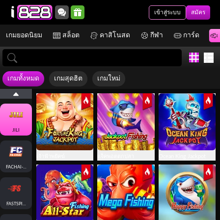
เข้าสู่ระบบ
สมัคร
เกมยอดนิยม
สล็อต
คาสิโนสด
กีฬา
การ์ด
เกมทั้งหมด
เกมสุดฮิต
เกมใหม่
JILI
เจ้าฟ้าพยัคฆ์
แจ็คพอตตกปลา
Ocean King Jackpot
FACHAI-FISH
FASTSPIN-FISH