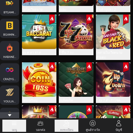
ไฮโลเวียดนาม
sicbo
น้ำเต้าปูปลา 2
BTGAMING-CARD
BGAMING-CARD
แบ ค คา รา ต
7 ขึ้น 7 ลง
ไพ่สามใบเวียดนาม
ดำแดง
HABANERO
CRAZYGAMING
โยนเหรียญ
แบล็คแจ็ค
7 สูง 7 ต่ำ กำโชค
YOULIANGAMING
ASKMESLOT
เมนู
บอกต่อ
ลงทะเบียน
ศูนย์รางวัล
บัญชี