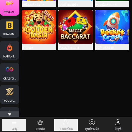
เหมืองคริสต์มาส
เปดข้ามแม่นํา
หนุ่มนักฟุตบอล
BTGAMING-CARD
BGAMING-CARD
อ่างทอง
MacauBaccarat
อุบัติเหตุจรวด
HABANERO
CRAZYGAMING
YOULIANGAMING
ASKMESLOT
เมนู
บอกต่อ
ลงทะเบียน
ศูนย์รางวัล
บัญชี